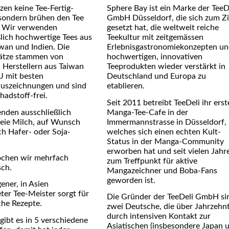
en keine Tee-Fertig­
Sphere Bay ist ein Marke der TeeD
sondern brühen den Tee
GmbH Düsseldorf, die sich zum Zi
f. Wir verwenden
gesetzt hat, die weltweit reiche
lich hochwertige Tees aus
Teekultur mit zeitgemässen
wan und Indien. Die
Erlebnisgastronomiekonzepten u
sätze stammen von
hochwertigen, innovativen
 Herstellern aus Taiwan
Teeprodukten wieder verstärkt in
U mit besten
Deutschland und Europa zu
auszeichnungen und sind
etablieren.
hadstoff-frei.
Seit 2011 betreibt TeeDeli ihr erst
nden ausschließlich
Manga-Tee-Cafe in der
reie Milch, auf Wunsch
Immermannstrasse in Düsseldorf,
ch Hafer- oder Soja-
welches sich einen echten Kult-
Status in der Manga-Community
erworben hat und seit vielen Jahr
ochen wir mehrfach
zum Treffpunkt für aktive
isch.
Mangazeichner und Boba-Fans
geworden ist.
ener, in Asien
ter Tee-Meister sorgt für
Die Gründer der TeeDeli GmbH si
che Rezepte.
zwei Deutsche, die über Jahrzehn
durch intensiven Kontakt zur
gibt es in 5 verschiedene
Asiatischen (insbesondere Japan 