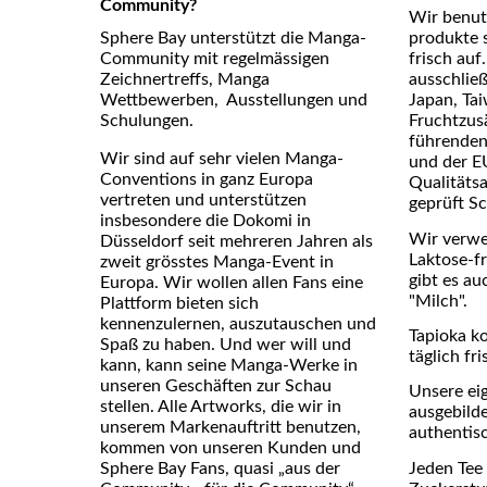
Community?
Wir benutz
Sphere Bay unterstützt die Manga-
produkte 
Community mit regelmässigen
frisch au
Zeichnertreffs, Manga
ausschließ
Wettbewerben, Ausstellungen und
Japan, Tai
Schulungen.
Frucht­zu
führenden
Wir sind auf sehr vielen Manga-
und der E
Conventions in ganz Europa
Qualitäts
vertreten und unterstützen
geprüft Sc
insbesondere die Dokomi in
Wir verwe
Düsseldorf seit mehreren Jahren als
Laktose-f
zweit grösstes Manga-Event in
gibt es au
Europa. Wir wollen allen Fans eine
"Milch".
Plattform bieten sich
kennenzulernen, auszutauschen und
Tapioka k
Spaß zu haben. Und wer will und
täglich fr
kann, kann seine Manga-Werke in
unseren Geschäften zur Schau
Unsere eig
stellen. Alle Artworks, die wir in
ausgebilde
unserem Markenauftritt benutzen,
authentis
kommen von unseren Kunden und
Jeden Tee 
Sphere Bay Fans, quasi „aus der