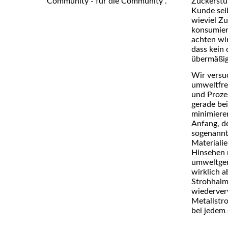
Zuckerstuf
Community - für die Community“.
Kunde selb
wieviel Zu
konsumier
achten wir
dass kein 
übermäßig
Wir versu
umweltfre
und Proze
gerade be
minimiere
Anfang, d
sogenannt
Materiali
Hinsehen 
umweltger
wirklich 
Strohhalm
wiederver
Metallstr
bei jedem