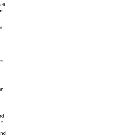
eli
el
nd
es
en
nd
te
und