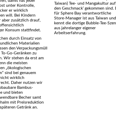
en, damit hat jeder
Taiwan) Tee- und Mangakultur auf
st unter Kontrolle,
den Geschmack‘ gekommen sind. 
cker er wirklich
für Sphere Bay verantwortliche
en will. Bei Kindern
Store-Manager ist aus Taiwan und
 aber zusätzlich drauf,
kennt die dortige Bubble-Tee-Sze
offensichtlich
aus jahrelanger eigener
er Konsum stattfindet.
Arbeitserfahrung.
chen durch Einsatz von
undlichen Materialien
ssen den Verpackungsmüll
i To-Go-Geränken zu
n. Wir stehen da erst am
enn die meisten
en „ökologischen
en“ sind bei genauem
nicht wirklich
echt. Daher nutzen wir
abbaubare Bambus-
e und bieten
wendbare Becher samt
ohalm mit Preisreduktion
 späteren Getränk an.